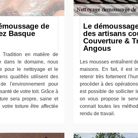
démoussage de
Le démoussage d
sez Basque
des artisans c
Couverture & Tr
Angous
 Tradition en matière de
te dans le domaine, nous
Les mousses entraînent de
ée pour le nettoyage et le
maisons. En fait, il est 
ns qualifiés utilisent des
retenir très fortement l'h
 de l'environnement pour
procéder à des opérations
 santé de votre toit. Grâce à
est possible de solliciter 
iture sera propre, saine et
on vous propose le serv
otre toiture être affectée
connait toutes les méthod
rendu de travail.