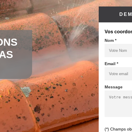
DEM
Vos coordo
ONS
Nom *
CAS
Email *
Message
(*) Champs obl