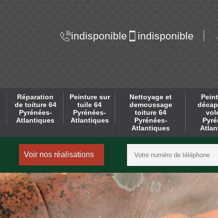
indisponible
indisponible
Réparation
Peinture sur
Nettoyage et
Peint
de toiture 64
tuile 64
demoussage
décap
Pyrénées-
Pyrénées-
toiture 64
vol
Atlantiques
Atlantiques
Pyrénées-
Pyré
Atlantiques
Atlan
Voir nos réalisations