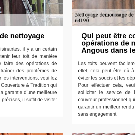
s de nettoyage
Qui peut être c
opérations de n
Angous dans le
sinantes, il y a un certain
tenir leur toit de manière
e faire des opérations de
Les toits peuvent facile
ntraîner des problèmes de
effet, cela peut être dû 
r les interventions, veuillez
éviter les soucis et les dép
ue Couverture & Tradition qui
Pour effectuer cela, veu
a garantie d'une meilleure
solliciter le service d
récises, il suffit de visiter
couvreur professionnel qu
garantir un meilleur rendu d
sans engagement.