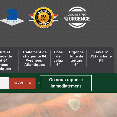
ure et
Traitement de
Pose
Urgence
Travaux
age de
charpente 64
de
fuite de
d'Etanchéité
et 64
Pyrénées-
velux
toiture
64
nées-
Atlantiques
64
64
tiques
On vous rappelle
immediatement