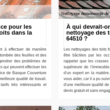
nce pour les
À qui devrait-o
oits dans la
nettoyage des t
64510 ?
nt à effectuer de manière
Les nettoyages des toits 
 tombée des feuilles et des
être bâclées par les occu
gendrer des problèmes de
rappeler que les crasses p
els qui peuvent effectuer les
supérieure de l'immeuble.
rvice de Basque Couverture
d'un expert en la matière
eilleure qualité de travail.
vous aider, car il a pu sui
arifs très intéressants et
d'une meilleure qualité de t
devis gratuit et sans enga