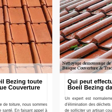
eil Bezing toute
Qui peut effect
que Couverture
Boeil Bezing d
Un expert est normalemen
e de toiture, nous sommes
d'élimination des déchets a
e santé. En faisant appel à
de solliciter un artisan c