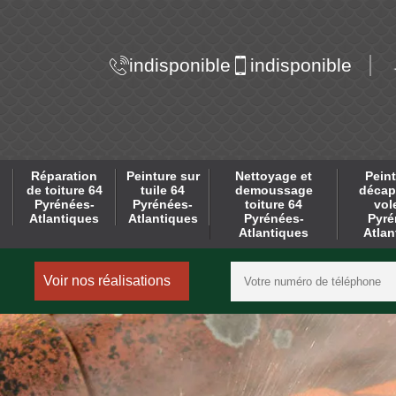
indisponible
indisponible
Réparation
Peinture sur
Nettoyage et
Peint
de toiture 64
tuile 64
demoussage
décap
Pyrénées-
Pyrénées-
toiture 64
vol
Atlantiques
Atlantiques
Pyrénées-
Pyré
Atlantiques
Atlan
Voir nos réalisations