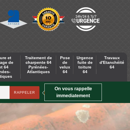
ure et
Traitement de
Pose
Urgence
Travaux
age de
charpente 64
de
fuite de
d'Etanchéité
et 64
Pyrénées-
velux
toiture
64
nées-
Atlantiques
64
64
tiques
On vous rappelle
immediatement