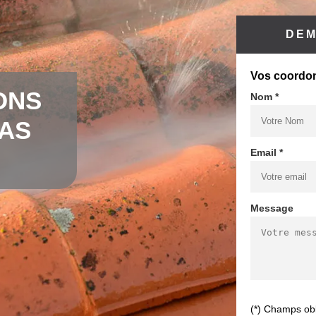
DEM
Vos coordo
ONS
Nom *
CAS
Email *
Message
(*) Champs obl