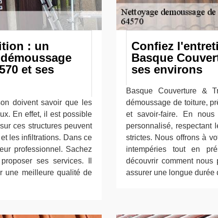
tion : un
Confiez l'entret
e démoussage
Basque Couvert
570 et ses
ses environs
Basque Couverture & Tra
on doivent savoir que les
démoussage de toiture, prê
x. En effet, il est possible
et savoir-faire. En nous
 sur ces structures peuvent
personnalisé, respectant l
 les infiltrations. Dans ce
strictes. Nous offrons à vo
reur professionnel. Sachez
intempéries tout en pr
roposer ses services. Il
découvrir comment nous po
r une meilleure qualité de
assurer une longue durée 