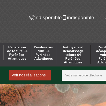
indisponible
indisponible
Réparation
Peinture sur
Nettoyage et
Peint
de toiture 64
tuile 64
demoussage
décap
Pyrénées-
Pyrénées-
toiture 64
vol
Atlantiques
Atlantiques
Pyrénées-
Pyré
Atlantiques
Atlan
Voir nos réalisations