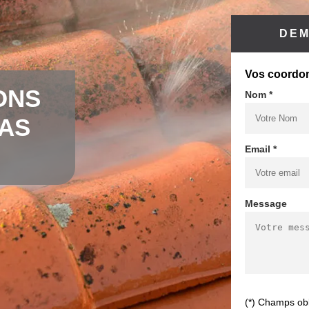
DEM
Vos coordo
ONS
Nom *
CAS
Email *
Message
(*) Champs obl