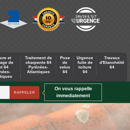
ure et
Traitement de
Pose
Urgence
Travaux
age de
charpente 64
de
fuite de
d'Etanchéité
et 64
Pyrénées-
velux
toiture
64
nées-
Atlantiques
64
64
tiques
On vous rappelle
immediatement