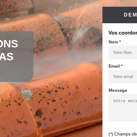
DEM
Vos coordo
ONS
Nom *
CAS
Email *
Message
(*) Champs obl