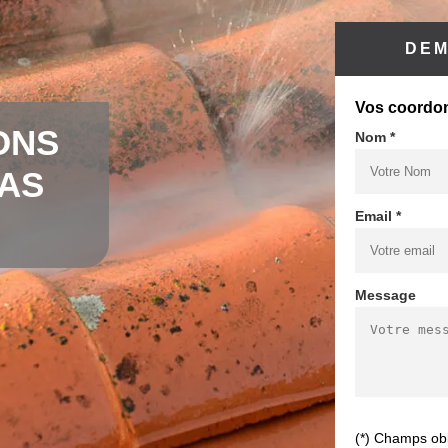
DEM
Vos coordo
ONS
Nom *
CAS
Email *
Message
(*) Champs obl