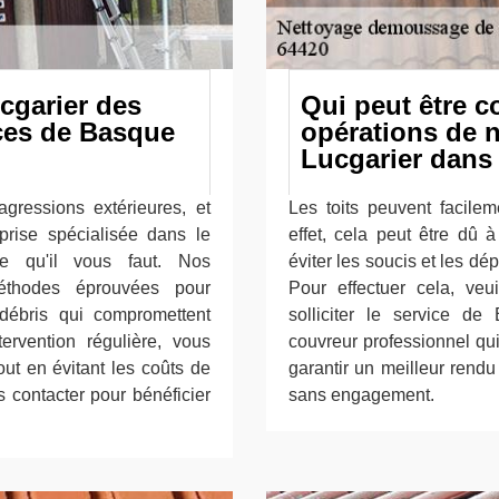
ucgarier des
Qui peut être c
ices de Basque
opérations de n
Lucgarier dans 
agressions extérieures, et
Les toits peuvent facile
prise spécialisée dans le
effet, cela peut être dû 
e qu'il vous faut. Nos
éviter les soucis et les dép
 méthodes éprouvées pour
Pour effectuer cela, veu
débris qui compromettent
solliciter le service d
tervention régulière, vous
couvreur professionnel qu
out en évitant les coûts de
garantir un meilleur rendu d
 contacter pour bénéficier
sans engagement.