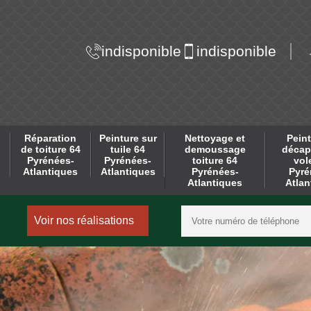
indisponible
indisponible
Réparation
Peinture sur
Nettoyage et
Peint
de toiture 64
tuile 64
demoussage
décap
Pyrénées-
Pyrénées-
toiture 64
vol
Atlantiques
Atlantiques
Pyrénées-
Pyré
Atlantiques
Atlan
Voir nos réalisations