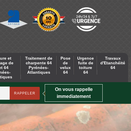
ure et
Traitement de
Pose
Urgence
Travaux
age de
charpente 64
de
fuite de
d'Etanchéité
et 64
Pyrénées-
velux
toiture
64
nées-
Atlantiques
64
64
tiques
On vous rappelle
immediatement