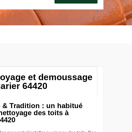
ttoyage et demoussage
garier 64420
& Tradition : un habitué
nettoyage des toits à
64420