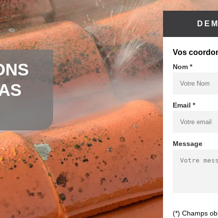
DEM
Vos coordo
ONS
Nom *
CAS
Email *
Message
(*) Champs obl