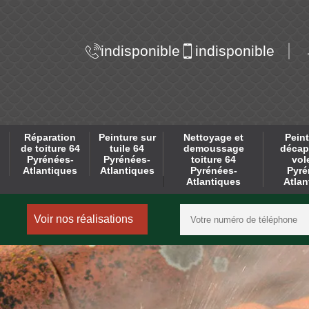
indisponible
indisponible
Réparation
Peinture sur
Nettoyage et
Peint
de toiture 64
tuile 64
demoussage
décap
Pyrénées-
Pyrénées-
toiture 64
vol
Atlantiques
Atlantiques
Pyrénées-
Pyré
Atlantiques
Atlan
Voir nos réalisations