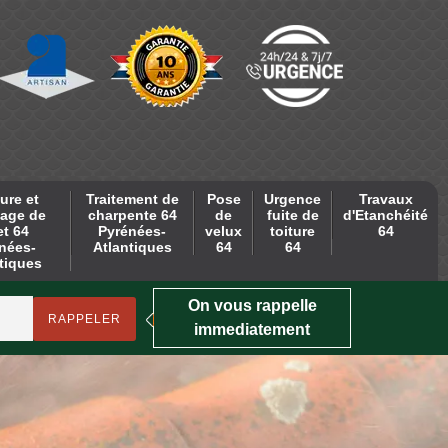
ure et
Traitement de
Pose
Urgence
Travaux
age de
charpente 64
de
fuite de
d'Etanchéité
et 64
Pyrénées-
velux
toiture
64
nées-
Atlantiques
64
64
tiques
On vous rappelle
immediatement