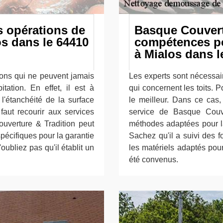
es opérations de
Basque Couvert
os dans le 64410
compétences po
à Mialos dans l
ions qui ne peuvent jamais
Les experts sont nécessai
tation. En effet, il est à
qui concernent les toits. Po
 l'étanchéité de la surface
le meilleur. Dans ce cas,
faut recourir aux services
service de Basque Couve
ouverture & Tradition peut
méthodes adaptées pour la 
spécifiques pour la garantie
Sachez qu'il a suivi des f
'oubliez pas qu'il établit un
les matériels adaptés pour
été convenus.