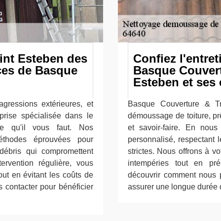
aint Esteben des
Confiez l'entret
ices de Basque
Basque Couvert
Esteben et ses
agressions extérieures, et
Basque Couverture & Tra
prise spécialisée dans le
démoussage de toiture, prê
e qu'il vous faut. Nos
et savoir-faire. En nous
 méthodes éprouvées pour
personnalisé, respectant l
débris qui compromettent
strictes. Nous offrons à vo
tervention régulière, vous
intempéries tout en pr
out en évitant les coûts de
découvrir comment nous po
 contacter pour bénéficier
assurer une longue durée 