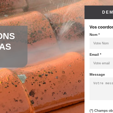
DEM
Vos coordo
ONS
Nom *
CAS
Email *
Message
(*) Champs obl