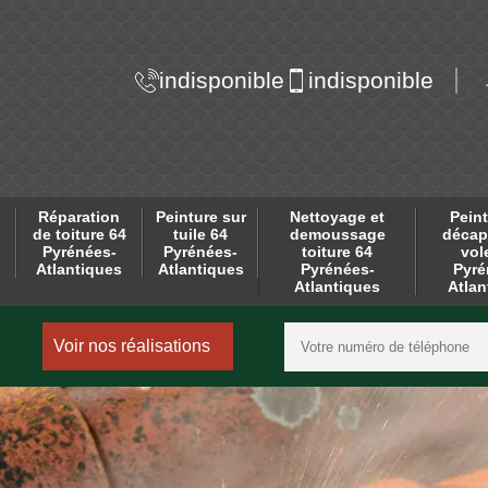
indisponible
indisponible
Réparation
Peinture sur
Nettoyage et
Peint
de toiture 64
tuile 64
demoussage
décap
Pyrénées-
Pyrénées-
toiture 64
vol
Atlantiques
Atlantiques
Pyrénées-
Pyré
Atlantiques
Atlan
Voir nos réalisations