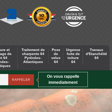
ure et
Traitement de
Pose
Urgence
Travaux
age de
charpente 64
de
fuite de
d'Etanchéité
et 64
Pyrénées-
velux
toiture
64
nées-
Atlantiques
64
64
tiques
On vous rappelle
immediatement