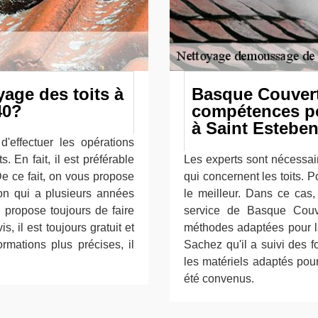
yage des toits à
Basque Couvert
40?
compétences po
à Saint Esteben
'effectuer les opérations
. En fait, il est préférable
Les experts sont nécessai
De ce fait, on vous propose
qui concernent les toits. Po
on qui a plusieurs années
le meilleur. Dans ce cas,
 propose toujours de faire
service de Basque Couve
, il est toujours gratuit et
méthodes adaptées pour la 
mations plus précises, il
Sachez qu'il a suivi des f
les matériels adaptés pour
été convenus.