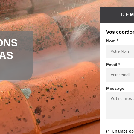
DEM
Vos coordo
ONS
Nom *
CAS
Email *
Message
(*) Champs obl