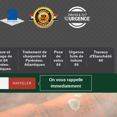
ure et
Traitement de
Pose
Urgence
Travaux
age de
charpente 64
de
fuite de
d'Etanchéité
et 64
Pyrénées-
velux
toiture
64
nées-
Atlantiques
64
64
tiques
On vous rappelle
immediatement