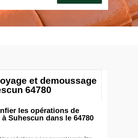
ttoyage et demoussage
escun 64780
nfier les opérations de
s à Suhescun dans le 64780