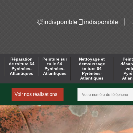
indisponible
indisponible
Réparation
Peinture sur
Nettoyage et
Peint
de toiture 64
tuile 64
demoussage
décap
Pyrénées-
Pyrénées-
toiture 64
vol
Atlantiques
Atlantiques
Pyrénées-
Pyré
Atlantiques
Atlan
Voir nos réalisations