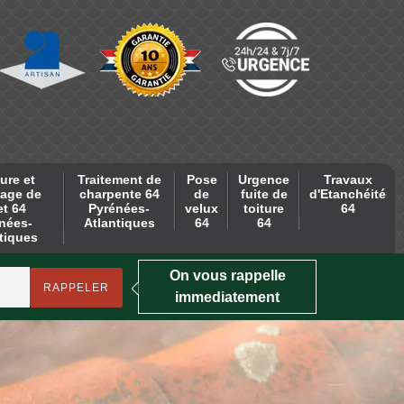
ure et
Traitement de
Pose
Urgence
Travaux
age de
charpente 64
de
fuite de
d'Etanchéité
et 64
Pyrénées-
velux
toiture
64
nées-
Atlantiques
64
64
tiques
On vous rappelle
immediatement