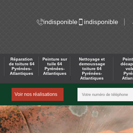
indisponible
indisponible
Réparation
Peinture sur
Nettoyage et
Peint
de toiture 64
tuile 64
demoussage
décap
Pyrénées-
Pyrénées-
toiture 64
vol
Atlantiques
Atlantiques
Pyrénées-
Pyré
Atlantiques
Atlan
Voir nos réalisations