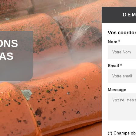
DEM
Vos coordo
ONS
Nom *
CAS
Email *
Message
(*) Champs obl