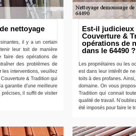
s de nettoyage
Est-il judicie
Couverture & Tr
opérations de n
sinantes, il y a un certain
dans le 64490 ?
tenir leur toit de manière
e faire des opérations de
ntraîner des problèmes de
Les propriétaires ou les o
r les interventions, veuillez
est dans leur intérêt de n
ue Couverture & Tradition qui
toits à des profanes. Ainsi, 
a garantie d'une meilleure
domaine. On vous propos
récises, il suffit de visiter
Tradition qui connait tou
qualité de travail. N'oublie
été imposés pour faire le tr