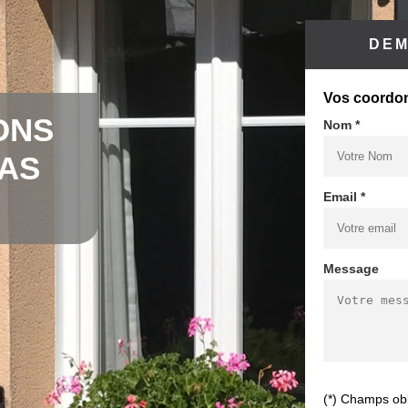
DEM
Vos coordo
ONS
Nom *
CAS
Email *
Message
(*) Champs obl