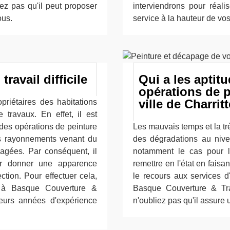
iez pas qu'il peut proposer
interviendrons pour réali
ous.
service à la hauteur de vos 
travail difficile
Qui a les aptit
opérations de p
ville de Charrit
priétaires des habitations
 travaux. En effet, il est
 des opérations de peinture
Les mauvais temps et la trè
des rayonnements venant du
des dégradations au nivea
magées. Par conséquent, il
notamment le cas pour le
ur donner une apparence
remettre en l'état en fais
ction. Pour effectuer cela,
le recours aux services d
r à Basque Couverture &
Basque Couverture & Tra
sieurs années d'expérience
n'oubliez pas qu'il assure u