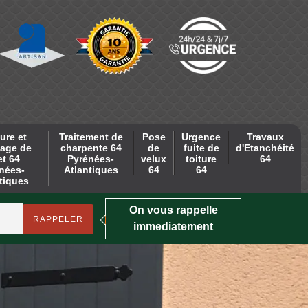
ure et
Traitement de
Pose
Urgence
Travaux
age de
charpente 64
de
fuite de
d'Etanchéité
et 64
Pyrénées-
velux
toiture
64
nées-
Atlantiques
64
64
tiques
On vous rappelle
immediatement