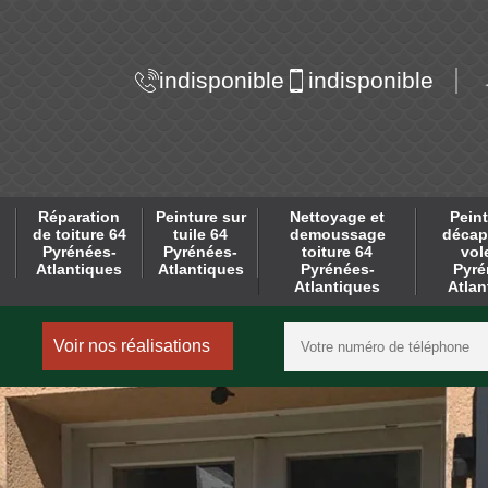
indisponible
indisponible
Réparation
Peinture sur
Nettoyage et
Peint
de toiture 64
tuile 64
demoussage
décap
Pyrénées-
Pyrénées-
toiture 64
vol
Atlantiques
Atlantiques
Pyrénées-
Pyré
Atlantiques
Atlan
Voir nos réalisations