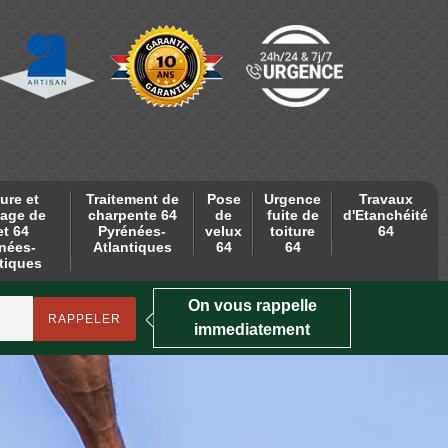
ure et
Traitement de
Pose
Urgence
Travaux
age de
charpente 64
de
fuite de
d'Etanchéité
et 64
Pyrénées-
velux
toiture
64
nées-
Atlantiques
64
64
tiques
On vous rappelle
immediatement