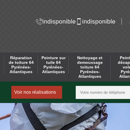
indisponible
indisponible
Réparation
Peinture sur
Nettoyage et
Peint
de toiture 64
tuile 64
demoussage
décap
Pyrénées-
Pyrénées-
toiture 64
vol
Atlantiques
Atlantiques
Pyrénées-
Pyré
Atlantiques
Atlan
Voir nos réalisations