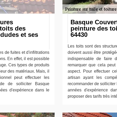
tures
Basque Couvertu
toits des
peinture des to
ldudes et ses
64430
Les toits sont des structur
 de fuites et d'infiltrations
doivent aussi être protégé
s. En effet, il est possible
indispensable de faire d
fuge. Ces types de produits
remarquer que cela peut 
eur des matériaux. Mais, il
aspect. Pour effectuer c
onnel peut effectuer les
artisan ayant les compé
de de solliciter Basque
recommander de solliciter 
nées d'expérience dans le
années d'expérience dan
proposer des tarifs très in