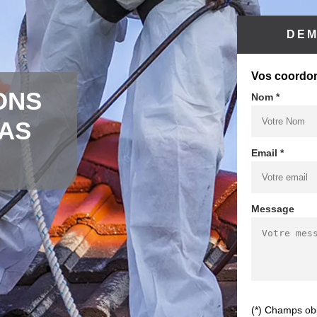
DEM
Vos coordo
ONS
Nom *
CAS
Email *
Message
(*) Champs obl