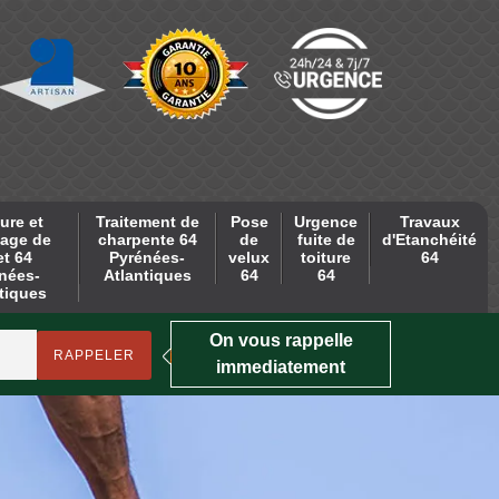
ure et
Traitement de
Pose
Urgence
Travaux
age de
charpente 64
de
fuite de
d'Etanchéité
et 64
Pyrénées-
velux
toiture
64
nées-
Atlantiques
64
64
tiques
On vous rappelle
immediatement