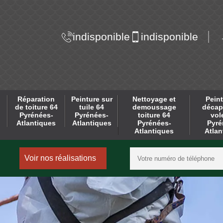
indisponible
indisponible
Réparation
Peinture sur
Nettoyage et
Peint
de toiture 64
tuile 64
demoussage
décap
Pyrénées-
Pyrénées-
toiture 64
vol
Atlantiques
Atlantiques
Pyrénées-
Pyré
Atlantiques
Atlan
Voir nos réalisations