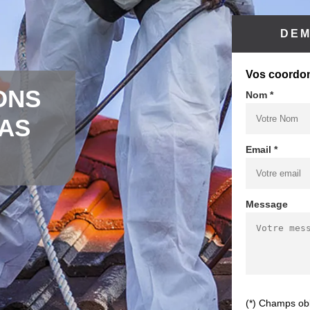
DEM
Vos coordo
ONS
Nom *
CAS
Email *
Message
(*) Champs obl