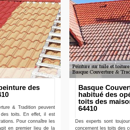
peinture des
Basque Couvert
410
habitué des opé
toits des maiso
64410
ture & Tradition peuvent
es toits. En effet, il est
rations. Pour connaître les
Des experts sont toujours
'agit en premier lieu de la
concernent les toits des co