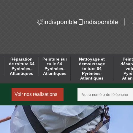
indisponible
indisponible
Réparation
Peinture sur
Nettoyage et
Peint
de toiture 64
tuile 64
demoussage
décap
Pyrénées-
Pyrénées-
toiture 64
vol
Atlantiques
Atlantiques
Pyrénées-
Pyré
Atlantiques
Atlan
Voir nos réalisations