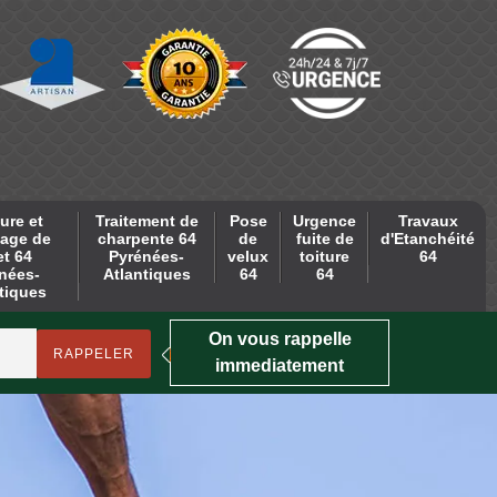
ure et
Traitement de
Pose
Urgence
Travaux
age de
charpente 64
de
fuite de
d'Etanchéité
et 64
Pyrénées-
velux
toiture
64
nées-
Atlantiques
64
64
tiques
On vous rappelle
immediatement