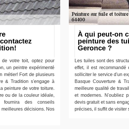
re
À qui peut-on c
 contactez
peinture des tui
tion!
Geronce ?
de votre toit, optez pour
Les tuiles sont des struc
on, un peintre expérimenté
effet, il est recommandé 
 métier! Fort de plusieurs
solliciter le service d'un 
e & Tradition s'engage à
Basque Couverture & Trad
la peinture de votre toiture.
meilleure qualité de travail
re ou de la couleur idéale,
et modernes. N'oubliez pa
fournira des conseils
devis gratuit et sans enga
s meilleures décisions. Nos
précises, il suffit de visite