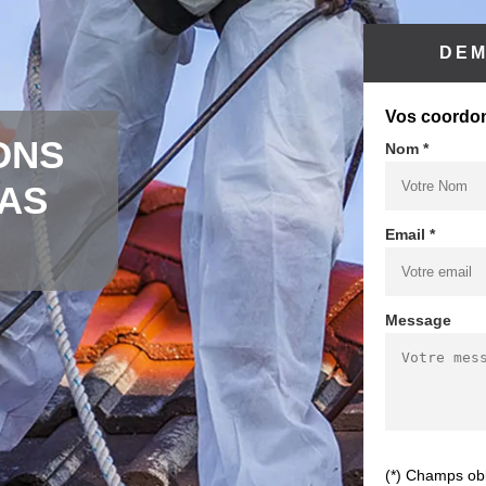
DEM
Vos coordo
ONS
Nom *
CAS
Email *
Message
(*) Champs obl