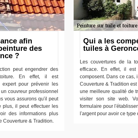
iance afin
Qui a les comp
peinture des
tuiles à Geronc
once ?
Les couvertures de la to
ection peut engendrer des
efficace. En effet, il es
iture. En effet, il est
composent. Dans ce cas, il 
n expert pour prévenir les
Couverture & Tradition est
 à un couvreur professionnel
une meilleure qualité de tra
 vous assurons qu'il peut
visiter son site web. V
 plus, il peut effectuer les
formulaire pour l'établisse
oir des informations plus
l'argent pour avoir ce typ
ue Couverture & Tradition.