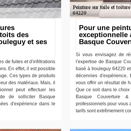
tures
Pour une peintu
toits des
exceptionnelle 
rouleguy et ses
Basque Couvert
Si vous envisagez de rén
 de fuites et d'infiltrations
l'expertise de Basque Cou
s. En effet, il est possible
basé à Irouleguy 64220 et
fuge. Ces types de produits
décennies d'expérience,
eur des matériaux. Mais, il
vous offrir un résultat de h
onnel peut effectuer les
Que ce soit dans le choix 
de de solliciter Basque
Basque Couverture & 
nées d'expérience dans le
professionnels pour vous a
tarifs sont extrêmement com