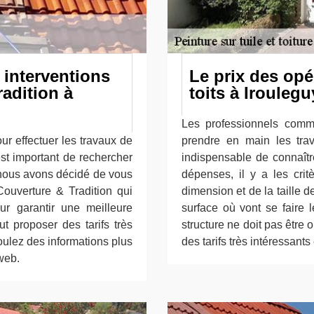
s interventions
Le prix des opé
adition à
toits à Irouleg
Les professionnels comm
r effectuer les travaux de
prendre en main les trava
est important de rechercher
indispensable de connaître
, nous avons décidé de vous
dépenses, il y a les critè
ouverture & Tradition qui
dimension et de la taille de 
r garantir une meilleure
surface où vont se faire l
ut proposer des tarifs très
structure ne doit pas être 
oulez des informations plus
des tarifs très intéressants
 web.