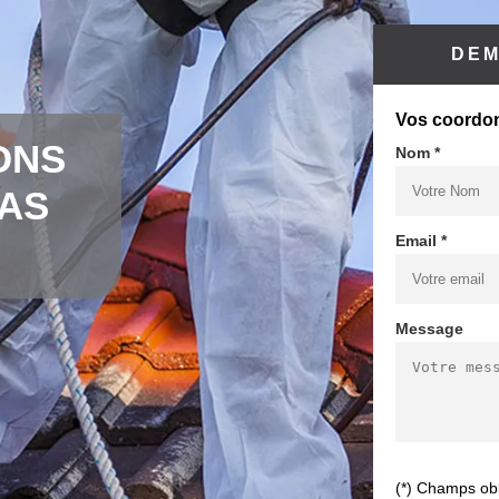
DEM
Vos coordo
ONS
Nom *
CAS
Email *
Message
(*) Champs obl