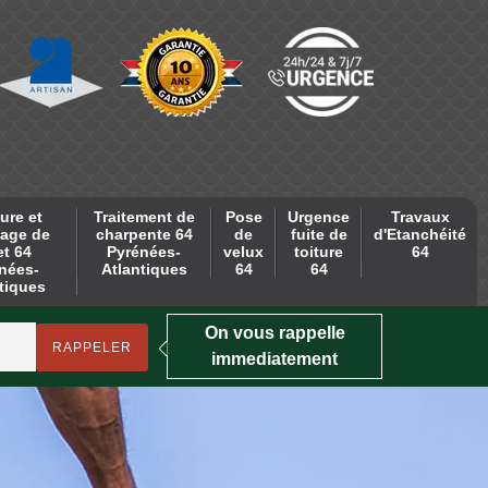
ure et
Traitement de
Pose
Urgence
Travaux
age de
charpente 64
de
fuite de
d'Etanchéité
et 64
Pyrénées-
velux
toiture
64
nées-
Atlantiques
64
64
tiques
On vous rappelle
immediatement