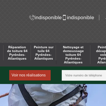
indisponible
indisponible
Réparation
Peinture sur
Nettoyage et
Peint
de toiture 64
tuile 64
demoussage
décap
Pyrénées-
Pyrénées-
toiture 64
vol
Atlantiques
Atlantiques
Pyrénées-
Pyré
Atlantiques
Atlan
Voir nos réalisations