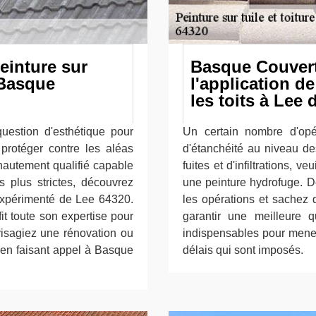
einture sur
Basque Couvert
 Basque
l'application d
les toits à Lee 
uestion d'esthétique pour
Un certain nombre d'opé
 protéger contre les aléas
d'étanchéité au niveau de
hautement qualifié capable
fuites et d'infiltrations, v
s plus strictes, découvrez
une peinture hydrofuge. 
 expérimenté de Lee 64320.
les opérations et sachez q
it toute son expertise pour
garantir une meilleure qu
visagiez une rénovation ou
indispensables pour mener
é en faisant appel à Basque
délais qui sont imposés.