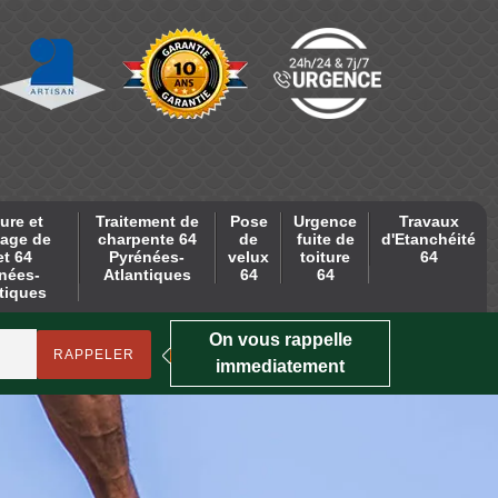
ure et
Traitement de
Pose
Urgence
Travaux
age de
charpente 64
de
fuite de
d'Etanchéité
et 64
Pyrénées-
velux
toiture
64
nées-
Atlantiques
64
64
tiques
On vous rappelle
immediatement