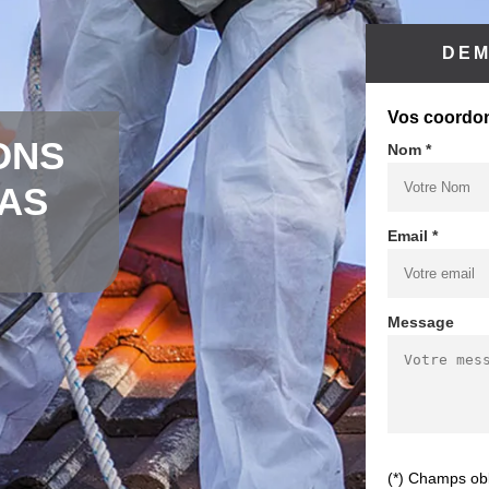
DEM
Vos coordo
ONS
Nom *
CAS
Email *
Message
(*) Champs obl