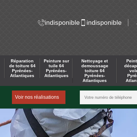
indisponible
indisponible
Réparation
Peinture sur
Nettoyage et
Peint
de toiture 64
tuile 64
demoussage
décap
Pyrénées-
Pyrénées-
toiture 64
vol
Atlantiques
Atlantiques
Pyrénées-
Pyré
Atlantiques
Atlan
Voir nos réalisations