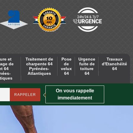
ure et
Traitement de
Pose
Urgence
Travaux
age de
charpente 64
de
fuite de
d'Etanchéité
et 64
Pyrénées-
velux
toiture
64
nées-
Atlantiques
64
64
tiques
On vous rappelle
immediatement