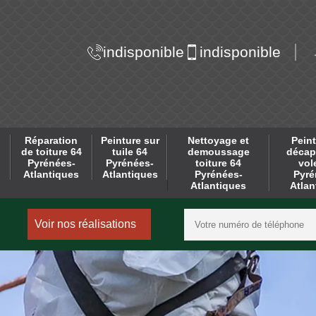
indisponible
indisponible
Réparation
Peinture sur
Nettoyage et
Peint
de toiture 64
tuile 64
demoussage
décap
Pyrénées-
Pyrénées-
toiture 64
vol
Atlantiques
Atlantiques
Pyrénées-
Pyré
Atlantiques
Atlan
Voir nos réalisations