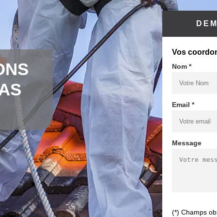
DEM
Vos coordo
ONS
Nom *
CAS
Email *
Message
(*) Champs obl