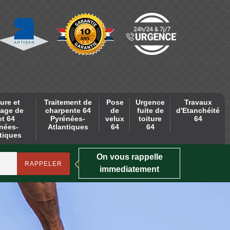
ure et
Traitement de
Pose
Urgence
Travaux
age de
charpente 64
de
fuite de
d'Etanchéité
et 64
Pyrénées-
velux
toiture
64
nées-
Atlantiques
64
64
tiques
On vous rappelle
immediatement