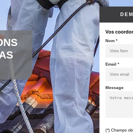
DEM
Vos coordo
ONS
Nom *
CAS
Email *
Message
(*) Champs obl