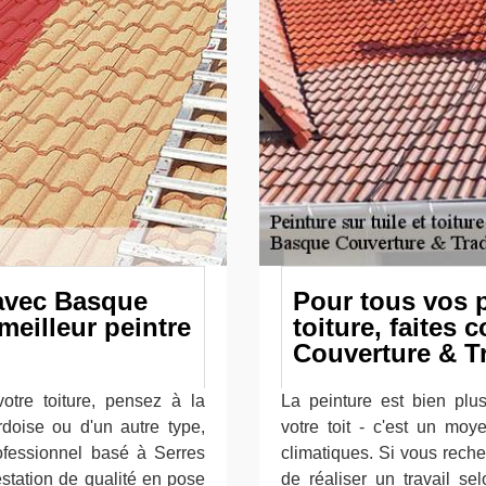
 avec Basque
Pour tous vos p
meilleur peintre
toiture, faites
Couverture & Tr
otre toiture, pensez à la
La peinture est bien plu
ardoise ou d'un autre type,
votre toit - c'est un moy
ofessionnel basé à Serres
climatiques. Si vous rech
estation de qualité en pose
de réaliser un travail se