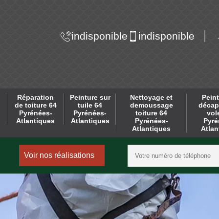
indisponible
indisponible
Réparation
Peinture sur
Nettoyage et
Peint
de toiture 64
tuile 64
demoussage
décap
Pyrénées-
Pyrénées-
toiture 64
vol
Atlantiques
Atlantiques
Pyrénées-
Pyré
Atlantiques
Atlan
Voir nos réalisations