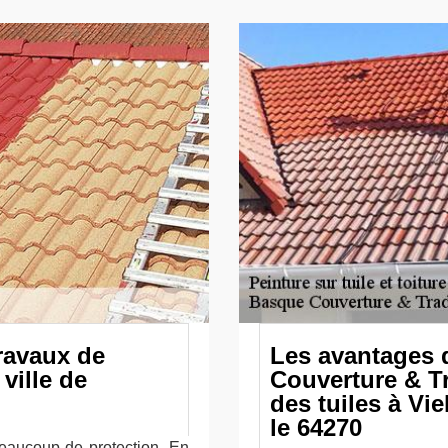
travaux de
Les avantages d
ville de
Couverture & Tr
des tuiles à Vi
le 64270
beaucoup de protection. En