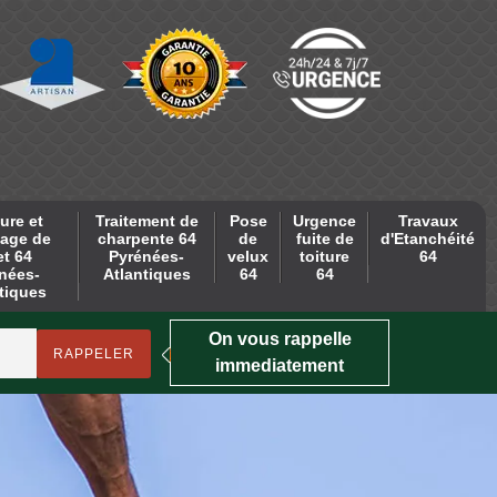
ure et
Traitement de
Pose
Urgence
Travaux
age de
charpente 64
de
fuite de
d'Etanchéité
et 64
Pyrénées-
velux
toiture
64
nées-
Atlantiques
64
64
tiques
On vous rappelle
immediatement