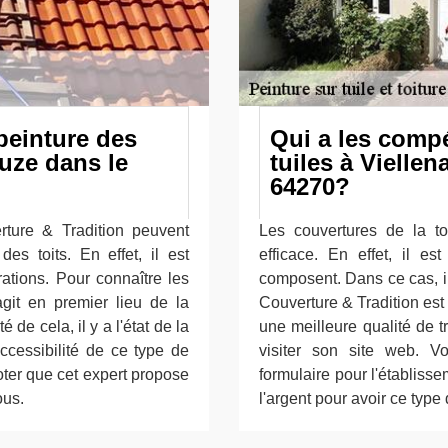
peinture des
Qui a les comp
ouze dans le
tuiles à Vielle
64270?
ture & Tradition peuvent
Les couvertures de la to
es toits. En effet, il est
efficace. En effet, il es
rations. Pour connaître les
composent. Dans ce cas, il 
'agit en premier lieu de la
Couverture & Tradition est
é de cela, il y a l'état de la
une meilleure qualité de tra
accessibilité de ce type de
visiter son site web. V
noter que cet expert propose
formulaire pour l'établisse
ous.
l'argent pour avoir ce typ