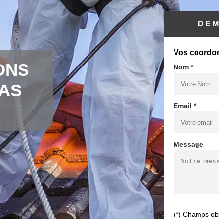
DEM
Vos coordo
ONS
Nom *
CAS
Email *
Message
(*) Champs obl