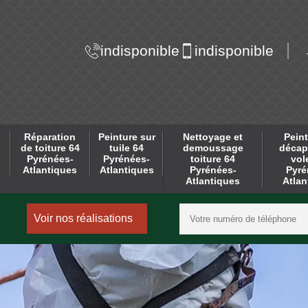
indisponible
indisponible
Réparation
Peinture sur
Nettoyage et
Peint
de toiture 64
tuile 64
demoussage
décap
Pyrénées-
Pyrénées-
toiture 64
vol
Atlantiques
Atlantiques
Pyrénées-
Pyré
Atlantiques
Atlan
Voir nos réalisations