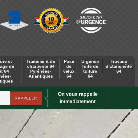
ure et
Traitement de
Pose
Urgence
Travaux
age de
charpente 64
de
fuite de
d'Etanchéité
et 64
Pyrénées-
velux
toiture
64
nées-
Atlantiques
64
64
tiques
On vous rappelle
immediatement