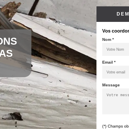
DEM
Vos coordo
ONS
Nom *
CAS
Email *
Message
(*) Champs obl