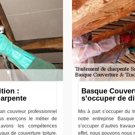
tion :
Basque Couvert
harpente
s’occuper de di
san couvreur professionnel
Mis à part s’occuper du 
us exerçons le métier de
notre entreprise Basqu
 avons les compétences
s’occuper d’autres travau
aux de couverture toiture.
effet, nous pouvons nous 