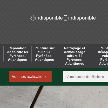
indisponible
indisponible
Réparation
Peinture sur
Nettoyage et
Peint
de toiture 64
tuile 64
demoussage
décap
Pyrénées-
Pyrénées-
toiture 64
vol
Atlantiques
Atlantiques
Pyrénées-
Pyré
Atlantiques
Atlan
Voir nos réalisations