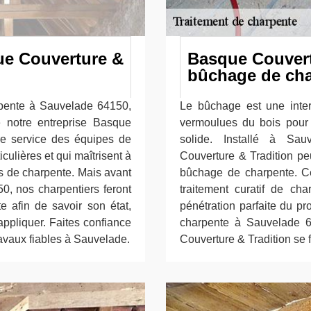
ue Couverture &
Basque Couvert
bûchage de ch
rpente à Sauvelade 64150,
Le bûchage est une interv
e notre entreprise Basque
vermoulues du bois pour v
re service des équipes de
solide. Installé à Sau
iculières et qui maîtrisent à
Couverture & Tradition peu
ois de charpente. Mais avant
bûchage de charpente. Cet
0, nos charpentiers feront
traitement curatif de ch
e afin de savoir son état,
pénétration parfaite du p
appliquer. Faites confiance
charpente à Sauvelade 6
avaux fiables à Sauvelade.
Couverture & Tradition se f