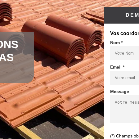
DEM
Vos coordo
ONS
Nom *
CAS
Email *
Message
(*) Champs obl