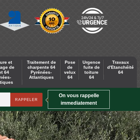
ure et
Traitement de
Pose
Urgence
Travaux
age de
charpente 64
de
fuite de
d'Etanchéité
et 64
Pyrénées-
velux
toiture
64
nées-
Atlantiques
64
64
tiques
On vous rappelle
immediatement