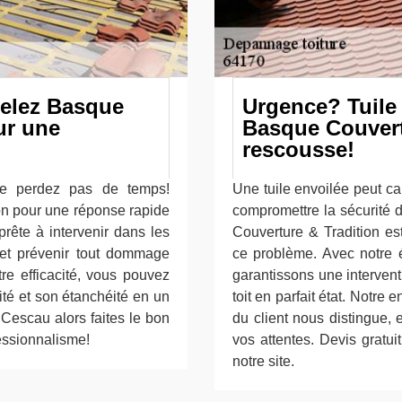
pelez Basque
Urgence? Tuile
ur une
Basque Couvertu
rescousse!
ne perdez pas de temps!
Une tuile envoilée peut c
on pour une réponse rapide
compromettre la sécurité d
prête à intervenir dans les
Couverture & Tradition es
e et prévenir tout dommage
ce problème. Avec notre 
re efficacité, vous pouvez
garantissons une intervent
dité et son étanchéité en un
toit en parfait état. Notre 
 Cescau alors faites le bon
du client nous distingue,
fessionnalisme!
vos attentes. Devis gratu
notre site.