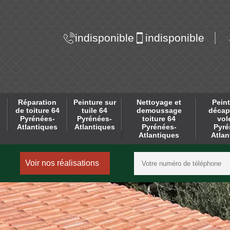
indisponible
indisponible
Réparation
Peinture sur
Nettoyage et
Peint
de toiture 64
tuile 64
demoussage
décap
Pyrénées-
Pyrénées-
toiture 64
vol
Atlantiques
Atlantiques
Pyrénées-
Pyré
Atlantiques
Atlan
Voir nos réalisations