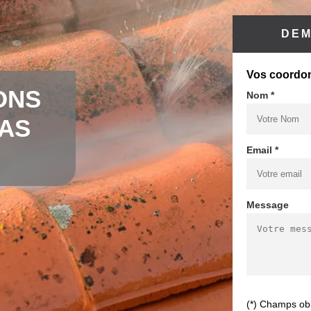
DEM
Vos coordo
ONS
Nom *
CAS
Email *
Message
(*) Champs obl