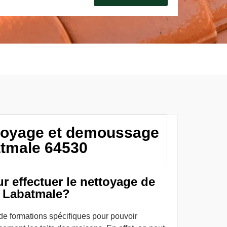
ttoyage et demoussage
atmale 64530
ur effectuer le nettoyage de
de Labatmale?
 de formations spécifiques pour pouvoir