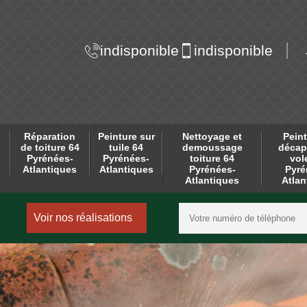
indisponible
indisponible
Réparation
Peinture sur
Nettoyage et
Peint
de toiture 64
tuile 64
demoussage
décap
Pyrénées-
Pyrénées-
toiture 64
vol
Atlantiques
Atlantiques
Pyrénées-
Pyré
Atlantiques
Atlan
Voir nos réalisations