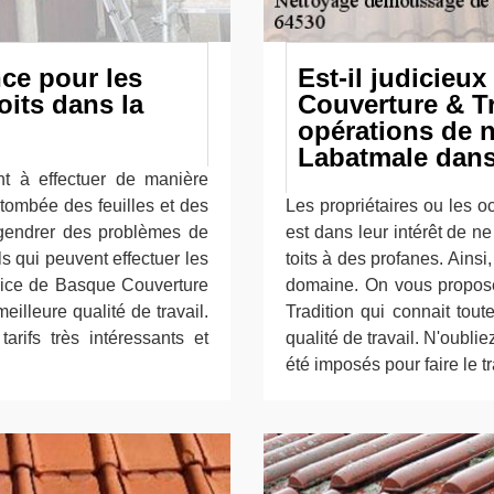
nce pour les
Est-il judicie
oits dans la
Couverture & Tr
opérations de n
Labatmale dans
nt à effectuer de manière
 tombée des feuilles et des
Les propriétaires ou les o
gendrer des problèmes de
est dans leur intérêt de n
els qui peuvent effectuer les
toits à des profanes. Ainsi, 
rvice de Basque Couverture
domaine. On vous propos
eilleure qualité de travail.
Tradition qui connait tou
arifs très intéressants et
qualité de travail. N'oublie
été imposés pour faire le tr