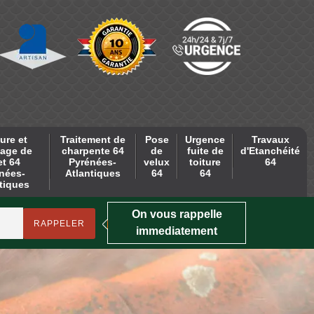
ure et
Traitement de
Pose
Urgence
Travaux
age de
charpente 64
de
fuite de
d'Etanchéité
et 64
Pyrénées-
velux
toiture
64
nées-
Atlantiques
64
64
tiques
On vous rappelle
immediatement