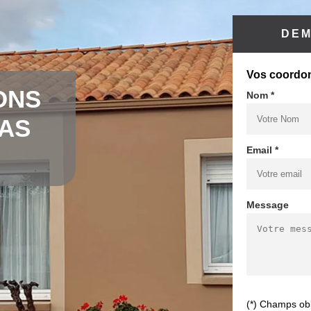
DEM
Vos coordo
ONS
Nom *
CAS
Email *
Message
(*) Champs obl