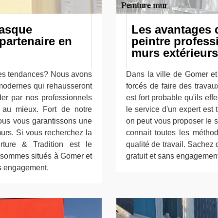
Basque
Les avantages de
 partenaire en
peintre profess
murs extérieurs
ères tendances? Nous avons
Dans la ville de Gomer et 
 modernes qui rehausseront
forcés de faire des travaux
der par nos professionnels
est fort probable qu'ils ef
 au mieux. Fort de notre
le service d'un expert es
ous vous garantissons une
on peut vous proposer le 
murs. Si vous recherchez la
connait toutes les méthod
rture & Tradition est le
qualité de travail. Sachez 
us sommes situés à Gomer et
gratuit et sans engagement
ns engagement.