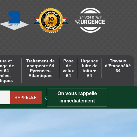
ure et
Traitement de
Pose
Urgence
Travaux
age de
charpente 64
de
fuite de
d'Etanchéité
et 64
Pyrénées-
velux
toiture
64
nées-
Atlantiques
64
64
tiques
On vous rappelle
immediatement