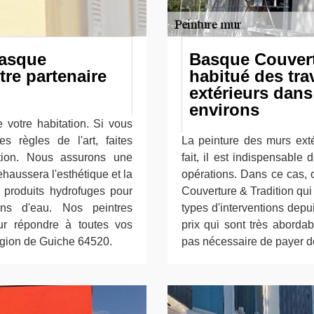
Basque
Basque Couvert
tre partenaire
habitué des tr
extérieurs dans 
environs
 votre habitation. Si vous
s règles de l'art, faites
La peinture des murs extér
tion. Nous assurons une
fait, il est indispensable
ehaussera l'esthétique et la
opérations. Dans ce cas, 
s produits hydrofuges pour
Couverture & Tradition qui 
ions d'eau. Nos peintres
types d'interventions depu
ur répondre à toutes vos
prix qui sont très abordabl
égion de Guiche 64520.
pas nécessaire de payer de 