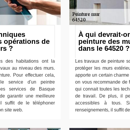
chniques
À qui devrait-on
s opérations de
peinture des mu
rs ?
dans le 64520 ?
es des habitations ont la
Les travaux de peinture so
ravaux au niveau des murs.
protéger les murs extérie
nture. Pour effectuer cela,
apporte un certain charme 
 le service d'un peintre
on vous recommande de fa
 les services de Basque
qui connait toutes les tec
 de garantir une meilleure
de travail. De plus, il p
il suffit de le téléphoner
accessibles à tous. 
on site web.
renseignements, il suffit de