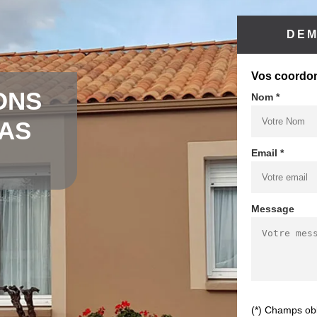
DEM
Vos coordo
ONS
Nom *
CAS
Email *
Message
(*) Champs obl