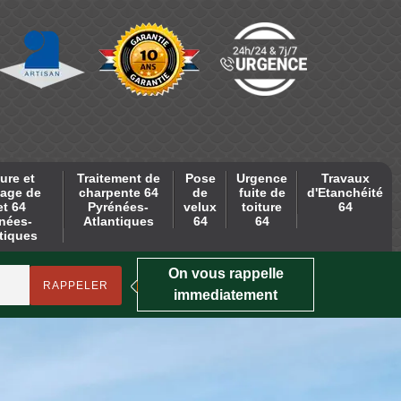
ure et
Traitement de
Pose
Urgence
Travaux
age de
charpente 64
de
fuite de
d'Etanchéité
et 64
Pyrénées-
velux
toiture
64
nées-
Atlantiques
64
64
tiques
On vous rappelle
immediatement