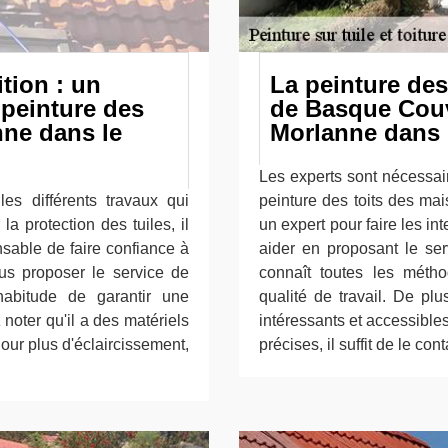
tion : un
La peinture des 
 peinture des
de Basque Couv
nne dans le
Morlanne dans 
Les experts sont nécessai
les différents travaux qui
peinture des toits des mai
la protection des tuiles, il
un expert pour faire les i
nsable de faire confiance à
aider en proposant le se
ous proposer le service de
connaît toutes les méth
habitude de garantir une
qualité de travail. De plu
z noter qu'il a des matériels
intéressants et accessible
Pour plus d'éclaircissement,
précises, il suffit de le con