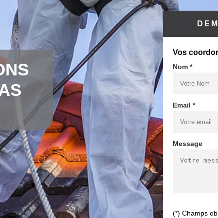
DEM
Vos coordo
ONS
Nom *
CAS
Email *
Message
(*) Champs obl