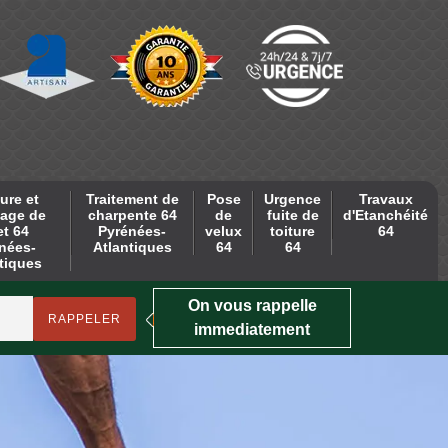
ure et
Traitement de
Pose
Urgence
Travaux
age de
charpente 64
de
fuite de
d'Etanchéité
et 64
Pyrénées-
velux
toiture
64
nées-
Atlantiques
64
64
tiques
On vous rappelle
immediatement