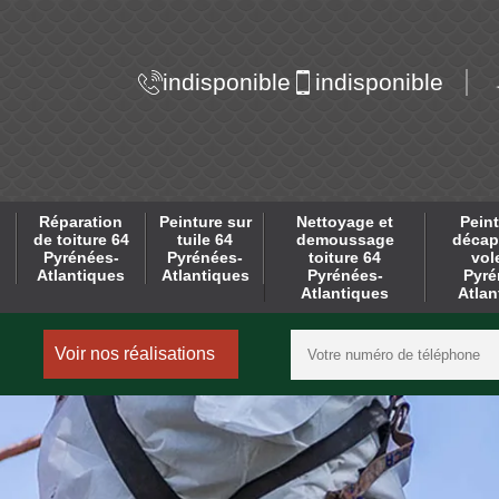
indisponible
indisponible
Réparation
Peinture sur
Nettoyage et
Peint
de toiture 64
tuile 64
demoussage
décap
Pyrénées-
Pyrénées-
toiture 64
vol
Atlantiques
Atlantiques
Pyrénées-
Pyré
Atlantiques
Atlan
Voir nos réalisations