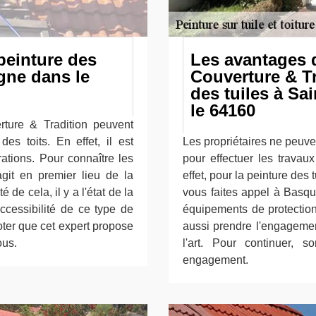
peinture des
Les avantages d
agne dans le
Couverture & Tr
des tuiles à Sa
le 64160
ture & Tradition peuvent
es toits. En effet, il est
Les propriétaires ne peuve
rations. Pour connaître les
pour effectuer les travau
'agit en premier lieu de la
effet, pour la peinture des t
é de cela, il y a l'état de la
vous faites appel à Basque
accessibilité de ce type de
équipements de protection 
noter que cet expert propose
aussi prendre l'engagemen
ous.
l'art. Pour continuer, 
engagement.