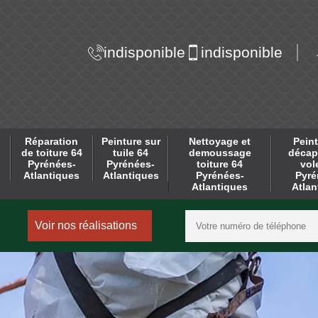
indisponible
indisponible
Réparation
Peinture sur
Nettoyage et
Peint
de toiture 64
tuile 64
demoussage
décap
Pyrénées-
Pyrénées-
toiture 64
vol
Atlantiques
Atlantiques
Pyrénées-
Pyré
Atlantiques
Atlan
Voir nos réalisations