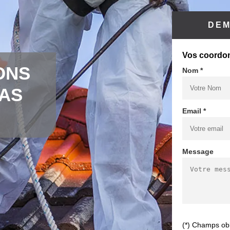
DEM
Vos coordo
ONS
Nom *
CAS
Email *
Message
(*) Champs obl