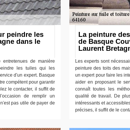
r peindre les
La peinture des 
tagne dans le
de Basque Couv
Laurent Bretag
re entretenues de manière
Les experts sont nécessai
peindre les tuiles qui les
peinture des toits des mai
 service d'un expert. Basque
un expert pour faire les i
tre compétent pour garantir
aider en proposant le se
ez le contacter, il suffit de
connaît toutes les méth
l'occasion de remplir un
qualité de travail. De plu
 n'est pas utile de payer de
intéressants et accessible
précises, il suffit de le con