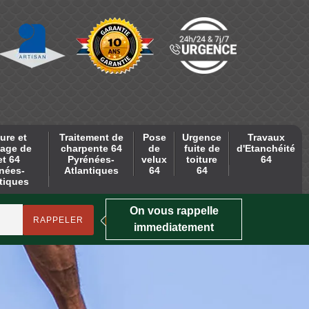
ure et
Traitement de
Pose
Urgence
Travaux
age de
charpente 64
de
fuite de
d'Etanchéité
et 64
Pyrénées-
velux
toiture
64
nées-
Atlantiques
64
64
tiques
On vous rappelle
immediatement