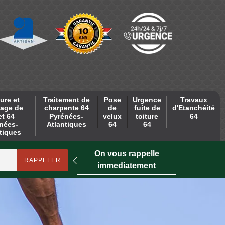
ure et
Traitement de
Pose
Urgence
Travaux
age de
charpente 64
de
fuite de
d'Etanchéité
et 64
Pyrénées-
velux
toiture
64
nées-
Atlantiques
64
64
tiques
On vous rappelle
immediatement