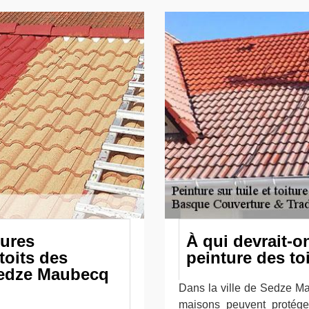
tures
À qui devrait-o
toits des
peinture des to
Sedze Maubecq
Dans la ville de Sedze Ma
maisons peuvent protéger