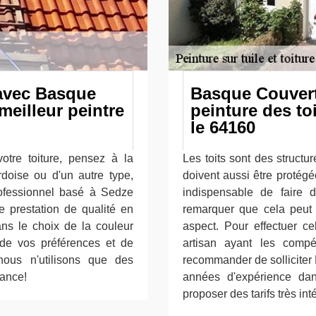
 avec Basque
Basque Couvertu
meilleur peintre
peinture des t
le 64160
otre toiture, pensez à la
Les toits sont des structur
ardoise ou d'un autre type,
doivent aussi être protégé
rofessionnel basé à Sedze
indispensable de faire d
e prestation de qualité en
remarquer que cela peut 
ns le choix de la couleur
aspect. Pour effectuer c
e de vos préférences et de
artisan ayant les compé
nous n'utilisons que des
recommander de solliciter 
dance!
années d'expérience dan
proposer des tarifs très in