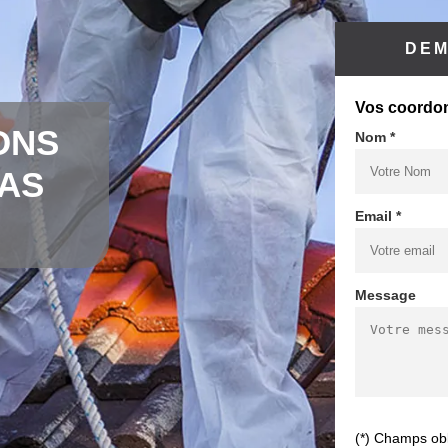
DEM
Vos coordo
ONS
Nom *
CAS
Email *
Message
(*) Champs obl