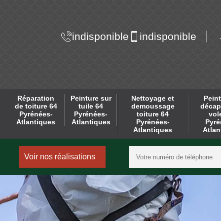
indisponible
indisponible
Réparation
Peinture sur
Nettoyage et
Peint
de toiture 64
tuile 64
demoussage
décap
Pyrénées-
Pyrénées-
toiture 64
vol
Atlantiques
Atlantiques
Pyrénées-
Pyré
Atlantiques
Atlan
Voir nos réalisations