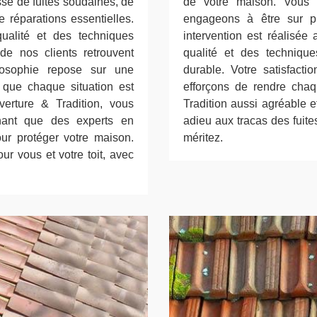
isse de fuites soudaines, de
de votre maison. Vous 
réparations essentielles.
engageons à être sur p
ualité et des techniques
intervention est réalisée
de nos clients retrouvent
qualité et des techniqu
ilosophie repose sur une
durable. Votre satisfacti
que chaque situation est
efforçons de rendre cha
erture & Tradition, vous
Tradition aussi agréable e
achant que des experts en
adieu aux tracas des fuites
ur protéger votre maison.
méritez.
ur vous et votre toit, avec