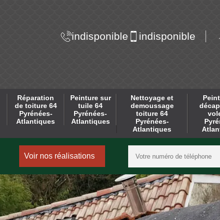
indisponible
indisponible
Réparation
Peinture sur
Nettoyage et
Peint
de toiture 64
tuile 64
demoussage
décap
Pyrénées-
Pyrénées-
toiture 64
vol
Atlantiques
Atlantiques
Pyrénées-
Pyré
Atlantiques
Atlan
Voir nos réalisations