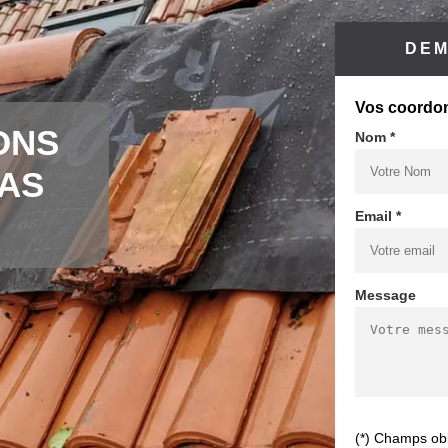
DEM
Vos coordo
ONS
Nom *
CAS
Email *
Message
(*) Champs obl