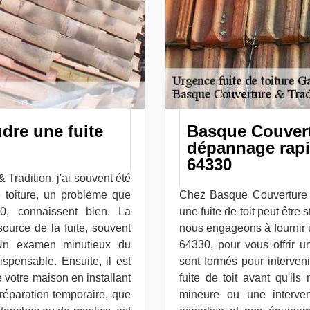
dre une fuite
Basque Couvert
dépannage rapid
64330
radition, j'ai souvent été
e toiture, un problème que
Chez Basque Couverture 
0, connaissent bien. La
une fuite de toit peut être
source de la fuite, souvent
nous engageons à fournir 
Un examen minutieux du
64330, pour vous offrir un
ispensable. Ensuite, il est
sont formés pour interven
e votre maison en installant
fuite de toit avant qu'il
réparation temporaire, que
mineure ou une interven