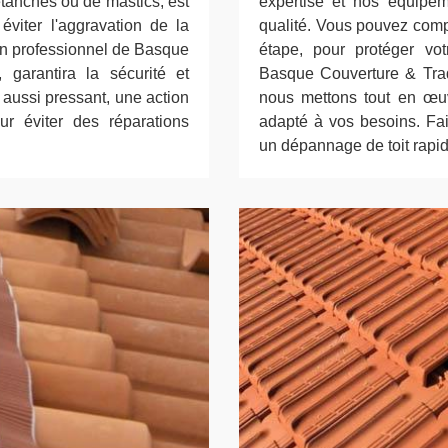
étanches ou de mastics, est
expertise et nos équipem
éviter l'aggravation de la
qualité. Vous pouvez comp
 un professionnel de Basque
étape, pour protéger vo
, garantira la sécurité et
Basque Couverture & Tradit
 aussi pressant, une action
nous mettons tout en œuv
r éviter des réparations
adapté à vos besoins. Fa
un dépannage de toit rapid