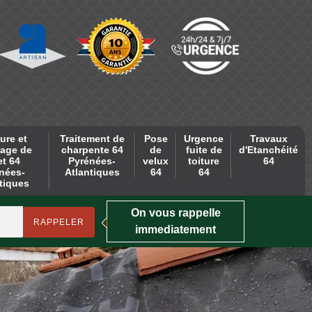
ure et
Traitement de
Pose
Urgence
Travaux
age de
charpente 64
de
fuite de
d'Etanchéité
et 64
Pyrénées-
velux
toiture
64
nées-
Atlantiques
64
64
tiques
On vous rappelle
immediatement